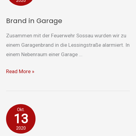
2020
Brand in Garage
Zusammen mit der Feuerwehr Sossau wurden wir zu
einem Garagenbrand in die Lessingstraße alarmiert. In
einem Nebenraum einer Garage ...
Read More »
Kleinbrand
Okt.
13
in
Garage
2020