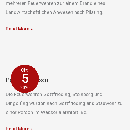
mehreren Feuerwehren zur einem Brand eines
Landwirtschaftlichen Anwesen nach Pilsting....
Read More »
Person
Okt.
in
5
Person in Isar
Isar
2020
Die Feuerwehren Gottfrieding, Steinberg und
Dingolfing wurden nach Gottfrieding ans Stauwehr zu
einer Person im Wasser alarmiert. Be...
Read More »