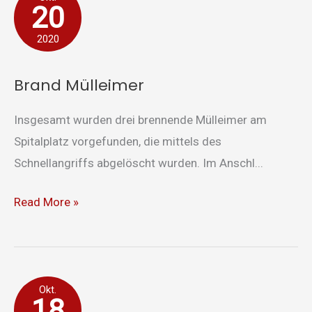
20
Mülleimer
2020
Brand Mülleimer
Insgesamt wurden drei brennende Mülleimer am
Spitalplatz vorgefunden, die mittels des
Schnellangriffs abgelöscht wurden. Im Anschl...
Read More »
Rauchentwicklung
Okt.
18