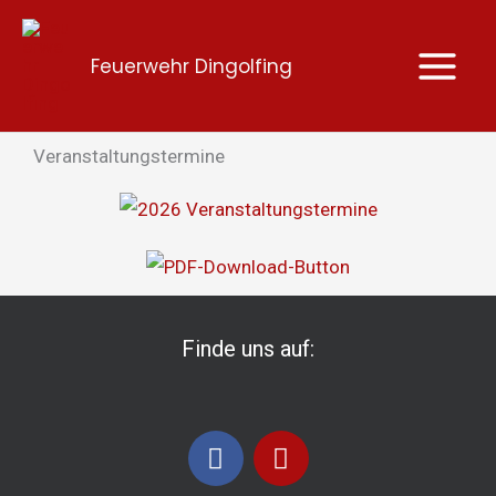
Zum
Inhalt
Feuerwehr Dingolfing
springen
Veranstaltungstermine
Finde uns auf:
F
I
a
n