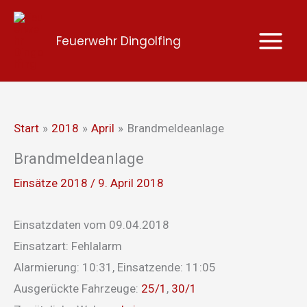
Zum
Inhalt
Feuerwehr Dingolfing
springen
Start
2018
April
Brandmeldeanlage
Brandmeldeanlage
Einsätze 2018
/
9. April 2018
Einsatzdaten vom 09.04.2018
Einsatzart: Fehlalarm
Alarmierung: 10:31, Einsatzende: 11:05
Ausgerückte Fahrzeuge:
25/1
,
30/1