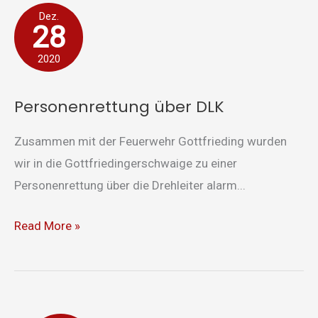
Personenrettung
Dez.
28
über
DLK
2020
Personenrettung über DLK
Zusammen mit der Feuerwehr Gottfrieding wurden
wir in die Gottfriedingerschwaige zu einer
Personenrettung über die Drehleiter alarm...
Read More »
Industriebrand