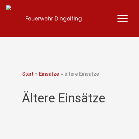
Zum
Inhalt
Feuerwehr Dingolfing
springen
Start
Einsätze
ältere Einsätze
Ältere Einsätze