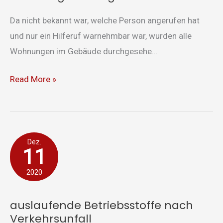
Da nicht bekannt war, welche Person angerufen hat
und nur ein Hilferuf warnehmbar war, wurden alle
Wohnungen im Gebäude durchgesehe...
Read More »
auslaufende
Dez.
11
Betriebsstoffe
nach
2020
Verkehrsunfall
auslaufende Betriebsstoffe nach
Verkehrsunfall