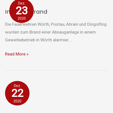
Dez.
23
Industriebrand
2020
Die Feuerwehren Wörth, Postau, Ahrain und Dingolfing
wurden zum Brand einer Absauganlage in einem
Gewerbebetrieb in Wörth alarmier...
Read More »
Brandmeldeanlage
Dez.
22
2020