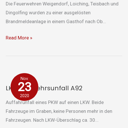
Die Feuerwehren Weigendorf, Loiching, Teisbach und
Dingolfing wurden zu einer ausgelösten
Brandmeldeanlage in einem Gasthof nach Ob...
Read More »
LKW-
Nov.
Verkehrsunfall
23
LKW-Verkehrsunfall A92
A92
2020
Auffahrunfall eines PKW auf einen LKW. Beide
Fahrzeuge im Graben, keine Personen mehr in den
Fahrzeugen. Nach LKW-Überschlag ca. 30...