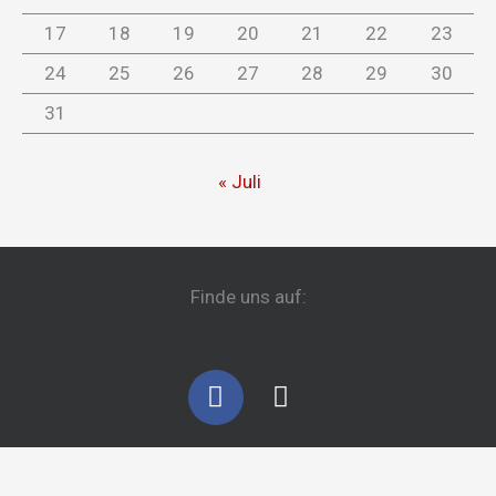
17
18
19
20
21
22
23
24
25
26
27
28
29
30
31
« Juli
Finde uns auf:
F
I
a
n
c
s
e
t
b
a