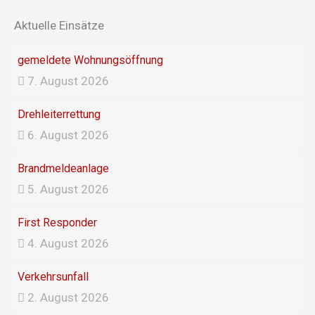
o
g
Aktuelle Einsätze
o
r
k
a
gemeldete Wohnungsöffnung
m
7. August 2026
Drehleiterrettung
6. August 2026
Brandmeldeanlage
5. August 2026
First Responder
4. August 2026
Verkehrsunfall
2. August 2026