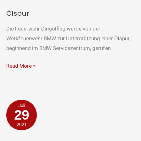
Ölspur
Die Feuerwehr Dingolfing wurde von der
Werkfeuerwehr BMW zur Unterstützung einer Ölspur,
beginnend im BMW Servicezentrum, gerufen....
Read More »
gemeldeter
Juli
29
Verkehrsunfall
2021