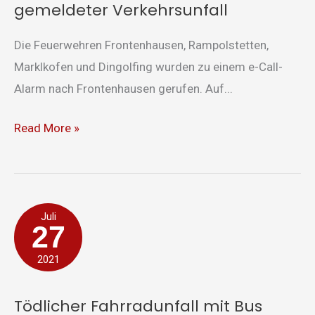
gemeldeter Verkehrsunfall
Die Feuerwehren Frontenhausen, Rampolstetten,
Marklkofen und Dingolfing wurden zu einem e-Call-
Alarm nach Frontenhausen gerufen. Auf...
Read More »
Tödlicher
Juli
27
Fahrradunfall
mit
2021
Bus
Tödlicher Fahrradunfall mit Bus