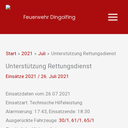
Zum
Inhalt
Feuerwehr Dingolfing
springen
Start
2021
Juli
Unterstützung Rettungsdienst
Unterstützung Rettungsdienst
Einsätze 2021
/
26. Juli 2021
Einsatzdaten vom 26.07.2021
Einsatzart: Technische Hilfeleistung
Alarmierung: 17:43, Einsatzende: 18:30
Ausgerückte Fahrzeuge:
30/1
,
61/1
,
65/1