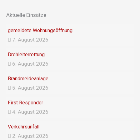
b
a
o
g
Aktuelle Einsätze
o
r
k
a
gemeldete Wohnungsöffnung
m
7. August 2026
Drehleiterrettung
6. August 2026
Brandmeldeanlage
5. August 2026
First Responder
4. August 2026
Verkehrsunfall
2. August 2026