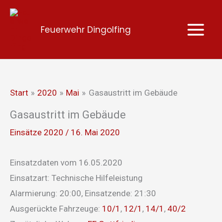
Zum
Inhalt
Feuerwehr Dingolfing
springen
Start
2020
Mai
Gasaustritt im Gebäude
Gasaustritt im Gebäude
Einsätze 2020
/
16. Mai 2020
Einsatzdaten vom 16.05.2020
Einsatzart: Technische Hilfeleistung
Alarmierung: 20:00, Einsatzende: 21:30
Ausgerückte Fahrzeuge:
10/1
,
12/1
,
14/1
,
40/2