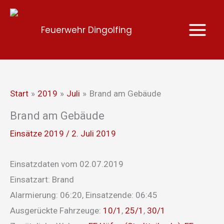
Zum
Inhalt
Feuerwehr Dingolfing
springen
Start
2019
Juli
Brand am Gebäude
Brand am Gebäude
Einsätze 2019
/
2. Juli 2019
Einsatzdaten vom 02.07.2019
Einsatzart: Brand
Alarmierung: 06:20, Einsatzende: 06:45
Ausgerückte Fahrzeuge:
10/1
,
25/1
,
30/1