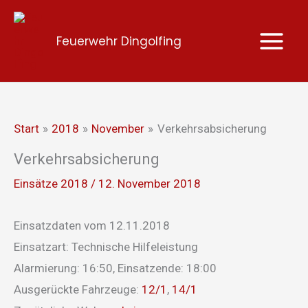
Zum
Inhalt
Feuerwehr Dingolfing
springen
Start
2018
November
Verkehrsabsicherung
Verkehrsabsicherung
Einsätze 2018
/
12. November 2018
Einsatzdaten vom 12.11.2018
Einsatzart: Technische Hilfeleistung
Alarmierung: 16:50, Einsatzende: 18:00
Ausgerückte Fahrzeuge:
12/1
,
14/1