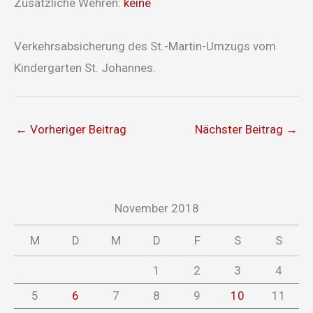
Zusätzliche Wehren:
keine
Verkehrsabsicherung des St.-Martin-Umzugs vom
Kindergarten St. Johannes.
←
Vorheriger Beitrag
Nächster Beitrag
→
November 2018
M
D
M
D
F
S
S
1
2
3
4
5
6
7
8
9
10
11