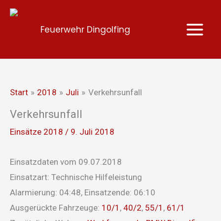
Zum
Inhalt
Feuerwehr Dingolfing
springen
Start
2018
Juli
Verkehrsunfall
Verkehrsunfall
Einsätze 2018
/
9. Juli 2018
Einsatzdaten vom 09.07.2018
Einsatzart: Technische Hilfeleistung
Alarmierung: 04:48, Einsatzende: 06:10
Ausgerückte Fahrzeuge:
10/1
,
40/2
,
55/1
,
61/1