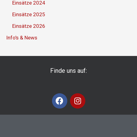
Einsätze 2024
Einsätze 2025
Einsätze 2026
Info's & News
Finde uns auf:
F
I
a
n
c
s
e
t
b
a
o
g