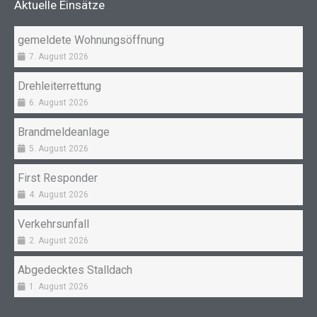
Aktuelle Einsätze
o
r
k
a
gemeldete Wohnungsöffnung
m
7. August 2026
Drehleiterrettung
6. August 2026
Brandmeldeanlage
5. August 2026
First Responder
4. August 2026
Verkehrsunfall
2. August 2026
Abgedecktes Stalldach
1. August 2026