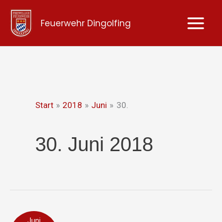
Zum
Feuerwehr Dingolfing
Inhalt
springen
Start
2018
Juni
30.
30. Juni 2018
Brandmeldeanlage
Juni