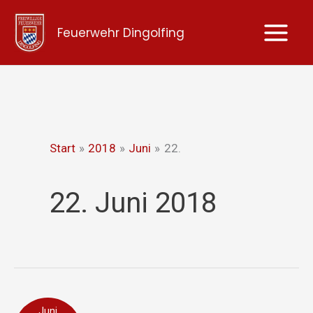
Zum
Feuerwehr Dingolfing
Inhalt
springen
Start
2018
Juni
22.
22. Juni 2018
Brandmeldeanlage
Juni