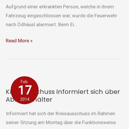
Aufgrund einer erkrankten Person, welche in ihrem
Fahrzeug eingeschlossen war, wurde die Feuerwehr
nach Ödhäusl alarmiert. Beim Ei...
Read More »
Kreisausschuss
Feb.
informiert
17
Kreisausschuss informiert sich über
sich
Abrollbehälter
2014
über
Abrollbehälter
Informiert hat sich der Kreisausschuss im Rahmen
seiner Sitzung am Montag über die Funktionsweise