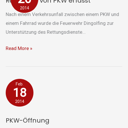
Radfahrer von PKW erfasst
PKW
2014
erfasst
Nach einem Verkehrsunfall zwischen einem PKW und
einem Fahrrad wurde die Feuerwehr Dingolfing zur
Unterstützung des Rettungsdienste...
Read More »
PKW-
Feb.
18
Öffnung
2014
PKW-Öffnung