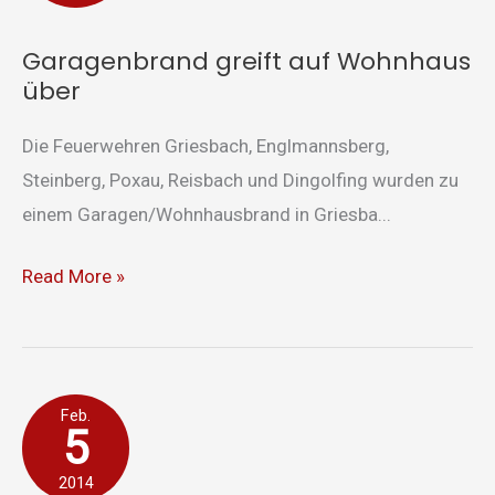
Wohnhaus
über
Garagenbrand greift auf Wohnhaus
über
Die Feuerwehren Griesbach, Englmannsberg,
Steinberg, Poxau, Reisbach und Dingolfing wurden zu
einem Garagen/Wohnhausbrand in Griesba...
Read More »
Kleinbrand
Feb.
5
durch
Brandstiftung
2014