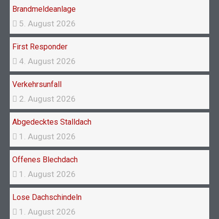
k
a
Brandmeldeanlage
m
5. August 2026
First Responder
4. August 2026
Verkehrsunfall
2. August 2026
Abgedecktes Stalldach
1. August 2026
Offenes Blechdach
1. August 2026
Lose Dachschindeln
1. August 2026