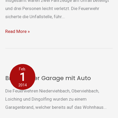
Insgesamt waren zwei Fahrzeuge am Unfall beteiligt
und drei Personen leicht verletzt. Die Feuerwehr
sicherte die Unfallstelle, führ...
Read More »
Brand
Feb.
einer
1
Brand einer Garage mit Auto
Garage
2014
mit
Die Feuerwehren Niederviehbach, Oberviehbach,
Auto
Loiching und Dingolfing wurden zu einem
Garagenbrand, welcher bereits auf das Wohnhaus...