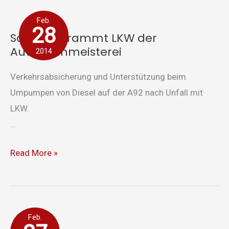
Sattelzug
Feb.
rammt
28
Sattelzug rammt LKW der
LKW
Autobahnmeisterei
2014
der
Autobahnmeisterei
Verkehrsabsicherung und Unterstützung beim
Umpumpen von Diesel auf der A92 nach Unfall mit
LKW.
...
Read More »
Kleinbrand
Feb.