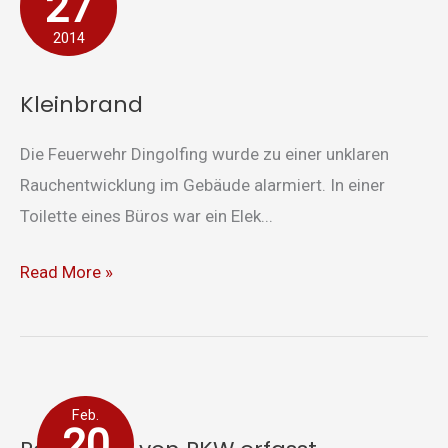
27
2014
Kleinbrand
Die Feuerwehr Dingolfing wurde zu einer unklaren
Rauchentwicklung im Gebäude alarmiert. In einer
Toilette eines Büros war ein Elek...
Read More »
Radfahrer
Feb.
von
20