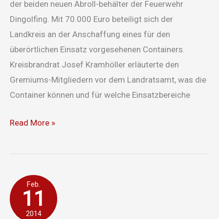
der beiden neuen Abroll-behälter der Feuerwehr
Dingolfing. Mit 70.000 Euro beteiligt sich der
Landkreis an der Anschaffung eines für den
überörtlichen Einsatz vorgesehenen Containers.
Kreisbrandrat Josef Kramhöller erläuterte den
Gremiums-Mitgliedern vor dem Landratsamt, was die
Container können und für welche Einsatzbereiche
Read More »
Garagenbrand
Feb.
11
greift
auf
2014