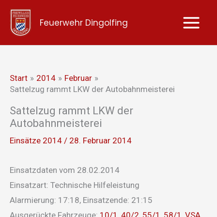
Zum
Feuerwehr Dingolfing
Inhalt
springen
Start
2014
Februar
Sattelzug rammt LKW der Autobahnmeisterei
Sattelzug rammt LKW der
Autobahnmeisterei
Einsätze 2014
/
28. Februar 2014
Einsatzdaten vom 28.02.2014
Einsatzart: Technische Hilfeleistung
Alarmierung: 17:18, Einsatzende: 21:15
Ausgerückte Fahrzeuge:
10/1
,
40/2
,
55/1
,
58/1
,
VSA