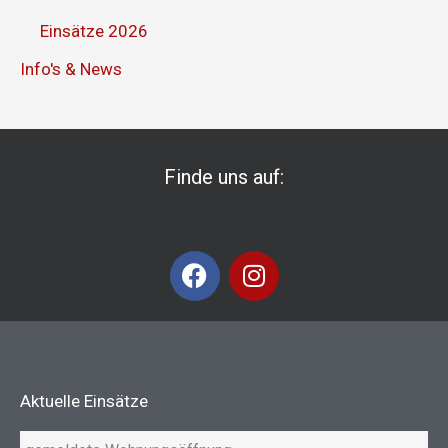
Einsätze 2026
Info's & News
Finde uns auf:
F
I
a
n
c
s
e
t
b
a
o
g
Aktuelle Einsätze
o
r
k
a