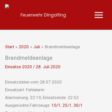
Zum
Inhalt
Feuerwehr Dingolfing
springen
Start
2020
Juli
Brandmeldeanlage
Brandmeldeanlage
Einsätze 2020
/
28. Juli 2020
Einsatzdaten vom 28.07.2020
Einsatzart: Fehlalarm
Alarmierung: 22:19, Einsatzende: 22:52
Ausgerückte Fahrzeuge:
10/1
,
25/1
,
30/1