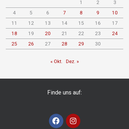
1
2
3
4
5
6
7
8
9
10
11
12
13
14
15
16
17
18
19
20
21
22
23
24
25
26
27
28
29
30
« Okt.
Dez. »
Finde uns auf:
F
I
a
n