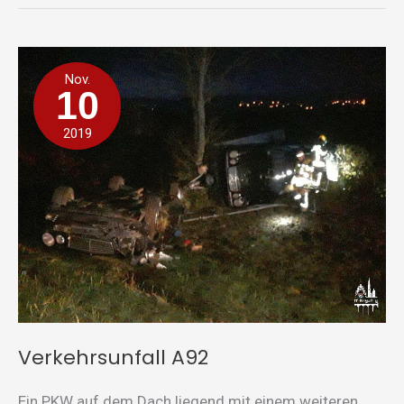
Verkehrsunfall
Nov.
A92
10
2019
Verkehrsunfall A92
Ein PKW auf dem Dach liegend mit einem weiteren