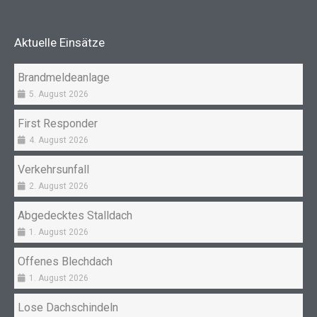
b
a
o
g
Aktuelle Einsätze
o
r
k
a
Brandmeldeanlage
m
5. August 2026
First Responder
4. August 2026
Verkehrsunfall
2. August 2026
Abgedecktes Stalldach
1. August 2026
Offenes Blechdach
1. August 2026
Lose Dachschindeln