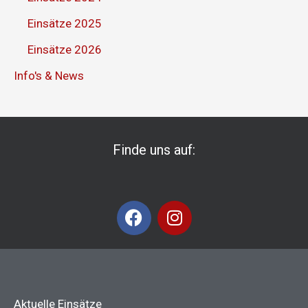
Einsätze 2025
Einsätze 2026
Info's & News
Finde uns auf:
F
I
a
n
c
s
e
t
b
a
o
g
Aktuelle Einsätze