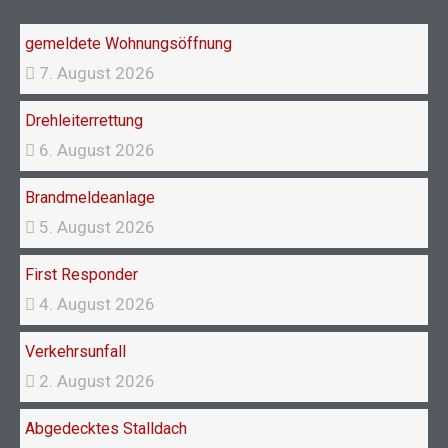
o
r
k
a
gemeldete Wohnungsöffnung
m
7. August 2026
Drehleiterrettung
6. August 2026
Brandmeldeanlage
5. August 2026
First Responder
4. August 2026
Verkehrsunfall
2. August 2026
Abgedecktes Stalldach