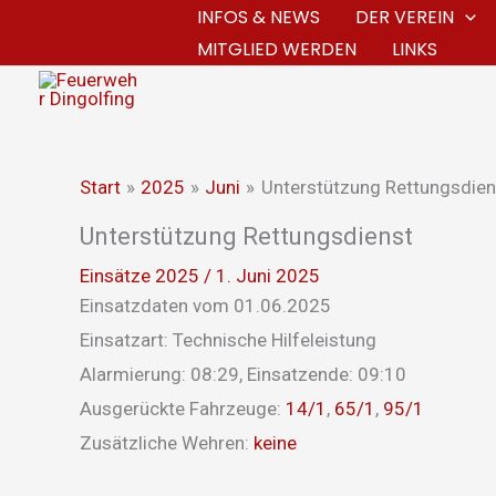
Zum
INFOS & NEWS
DER VEREIN
MITGLIED WERDEN
LINKS
Inhalt
springen
Start
2025
Juni
Unterstützung Rettungsdien
Unterstützung Rettungsdienst
Einsätze 2025
/
1. Juni 2025
Einsatzdaten vom 01.06.2025
Einsatzart: Technische Hilfeleistung
Alarmierung: 08:29, Einsatzende: 09:10
Ausgerückte Fahrzeuge:
14/1
,
65/1
,
95/1
Zusätzliche Wehren:
keine