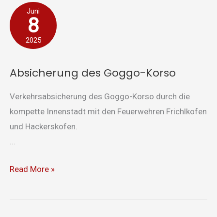
Absicherung
Juni
8
des
Goggo-
2025
Korso
Absicherung des Goggo-Korso
Verkehrsabsicherung des Goggo-Korso durch die
kompette Innenstadt mit den Feuerwehren Frichlkofen
und Hackerskofen.
...
Read More »