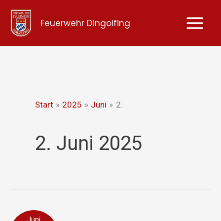
Zum
Feuerwehr Dingolfing
Inhalt
springen
Start
2025
Juni
2.
2. Juni 2025
eCall
Juni