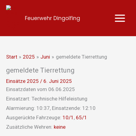
Zum
Inhalt
Feuerwehr Dingolfing
springen
Start
2025
Juni
gemeldete Tierrettung
gemeldete Tierrettung
Einsätze 2025
/
6. Juni 2025
Einsatzdaten vom 06.06.2025
Einsatzart: Technische Hilfeleistung
Alarmierung: 10:37, Einsatzende: 12:10
Ausgerückte Fahrzeuge:
10/1
,
65/1
Zusätzliche Wehren:
keine