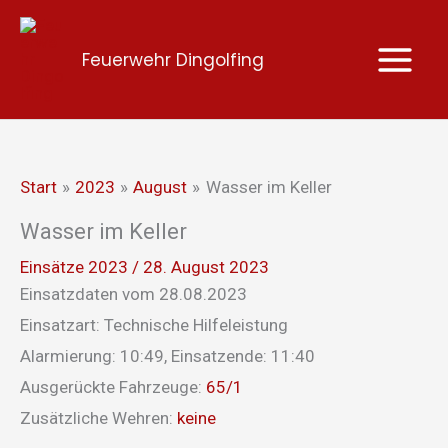
Zum
Inhalt
Feuerwehr Dingolfing
springen
Start
2023
August
Wasser im Keller
Wasser im Keller
Einsätze 2023
/
28. August 2023
Einsatzdaten vom 28.08.2023
Einsatzart: Technische Hilfeleistung
Alarmierung: 10:49, Einsatzende: 11:40
Ausgerückte Fahrzeuge:
65/1
Zusätzliche Wehren:
keine