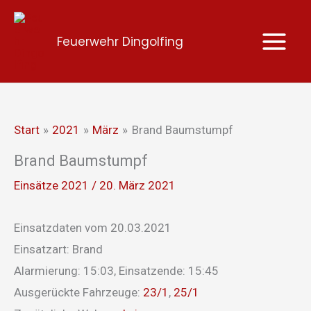
Zum
Inhalt
Feuerwehr Dingolfing
springen
Start
2021
März
Brand Baumstumpf
Brand Baumstumpf
Einsätze 2021
/
20. März 2021
Einsatzdaten vom 20.03.2021
Einsatzart: Brand
Alarmierung: 15:03, Einsatzende: 15:45
Ausgerückte Fahrzeuge:
23/1
,
25/1