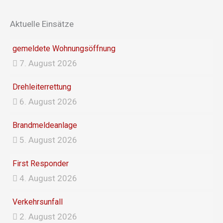
b
a
o
g
Aktuelle Einsätze
o
r
k
a
gemeldete Wohnungsöffnung
m
7. August 2026
Drehleiterrettung
6. August 2026
Brandmeldeanlage
5. August 2026
First Responder
4. August 2026
Verkehrsunfall
2. August 2026