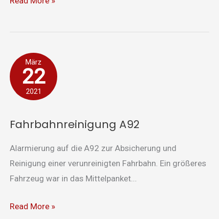
Read More »
Fahrbahnreinigung
März
22
A92
2021
Fahrbahnreinigung A92
Alarmierung auf die A92 zur Absicherung und
Reinigung einer verunreinigten Fahrbahn. Ein größeres
Fahrzeug war in das Mittelpanket...
Read More »