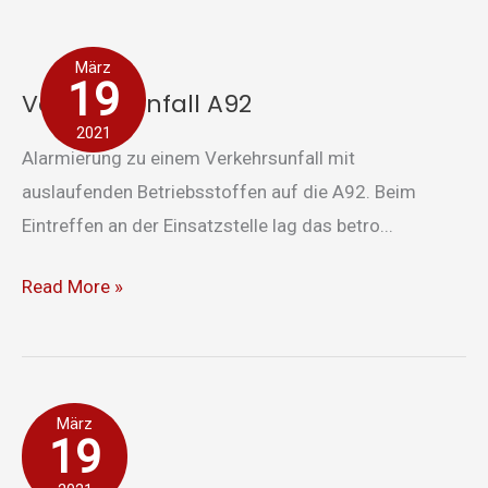
Verkehrsunfall
März
A92
19
Verkehrsunfall A92
2021
Alarmierung zu einem Verkehrsunfall mit
auslaufenden Betriebsstoffen auf die A92. Beim
Eintreffen an der Einsatzstelle lag das betro...
Read More »
auslaufender
März
19
Kraftstoff
A92