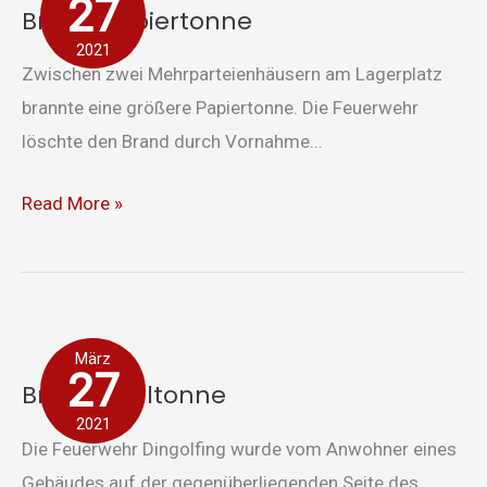
27
Brand Papiertonne
2021
Zwischen zwei Mehrparteienhäusern am Lagerplatz
brannte eine größere Papiertonne. Die Feuerwehr
löschte den Brand durch Vornahme...
Read More »
Brand
März
Mülltonne
27
Brand Mülltonne
2021
Die Feuerwehr Dingolfing wurde vom Anwohner eines
Gebäudes auf der gegenüberliegenden Seite des