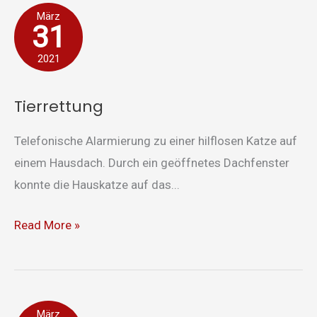
Tierrettung
März
31
2021
Tierrettung
Telefonische Alarmierung zu einer hilflosen Katze auf
einem Hausdach. Durch ein geöffnetes Dachfenster
konnte die Hauskatze auf das...
Read More »
Brandmeldeanlage
März