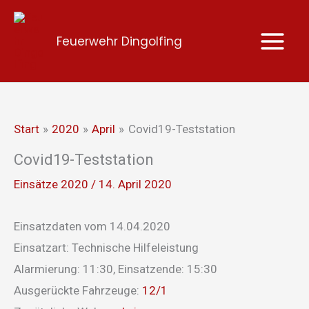
Zum
Inhalt
Feuerwehr Dingolfing
springen
Start
2020
April
Covid19-Teststation
Covid19-Teststation
Einsätze 2020
/
14. April 2020
Einsatzdaten vom 14.04.2020
Einsatzart: Technische Hilfeleistung
Alarmierung: 11:30, Einsatzende: 15:30
Ausgerückte Fahrzeuge:
12/1