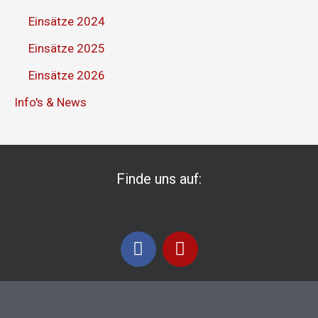
Einsätze 2024
Einsätze 2025
Einsätze 2026
Info's & News
Finde uns auf:
F
I
a
n
c
s
e
t
b
a