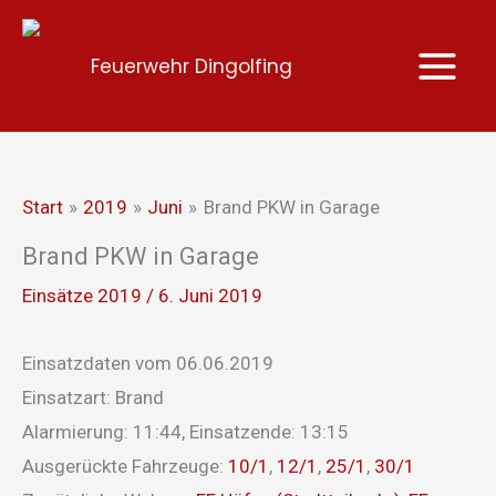
Zum
Inhalt
Feuerwehr Dingolfing
springen
Start
2019
Juni
Brand PKW in Garage
Brand PKW in Garage
Einsätze 2019
/
6. Juni 2019
Einsatzdaten vom 06.06.2019
Einsatzart: Brand
Alarmierung: 11:44, Einsatzende: 13:15
Ausgerückte Fahrzeuge:
10/1
,
12/1
,
25/1
,
30/1