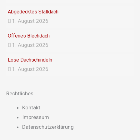
m
Abgedecktes Stalldach
1. August 2026
Offenes Blechdach
1. August 2026
Lose Dachschindeln
1. August 2026
Rechtliches
Main
Kontakt
Menu
Impressum
Datenschutzerklärung