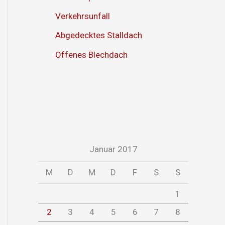
Verkehrsunfall
Abgedecktes Stalldach
Offenes Blechdach
Januar 2017
M
D
M
D
F
S
S
1
2
3
4
5
6
7
8