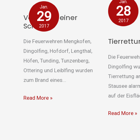
Vollbrand
Tierrettung
Jan.
28
Jan.
einer
29
Vollbrand einer
Scheune
2017
Scheune
2017
Tierrett
Die Feuerwehren Mengkofen,
Dingolfing, Hofdorf, Lengthal,
Die Feuerweh
Höfen, Tunding, Tunzenberg,
Dingolfing wu
Ottering und Leiblfing wurden
Tierrettung a
zum Brand eines...
Stausee alarm
auf der Eisfläc
Read More »
Read More »