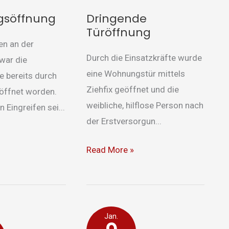
söffnung
Dringende
Türöffnung
en an der
Durch die Einsatzkräfte wurde
 war die
eine Wohnungstür mittels
 bereits durch
Ziehfix geöffnet und die
eöffnet worden.
weibliche, hilflose Person nach
 Eingreifen sei...
der Erstversorgun...
Read More »
mlung
Wasserschaden
Jan.