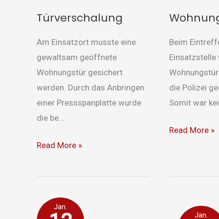
Türverschalung
Wohnung
Am Einsatzort musste eine
Beim Eintreff
gewaltsam geöffnete
Einsatzstelle
Wohnungstür gesichert
Wohnungstüre
werden. Durch das Anbringen
die Polizei g
einer Pressspanplatte wurde
Somit war kein
die be...
Read More »
Read More »
Küchenbrand
Hauptversam
Jan.
Jan.