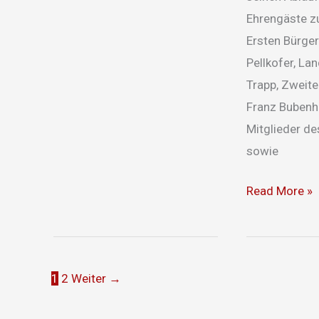
Ehrengäste z
Ersten Bürge
Pellkofer, Lan
Trapp, Zweit
Franz Bubenho
Mitglieder de
sowie
Read More »
1
2
Weiter
→