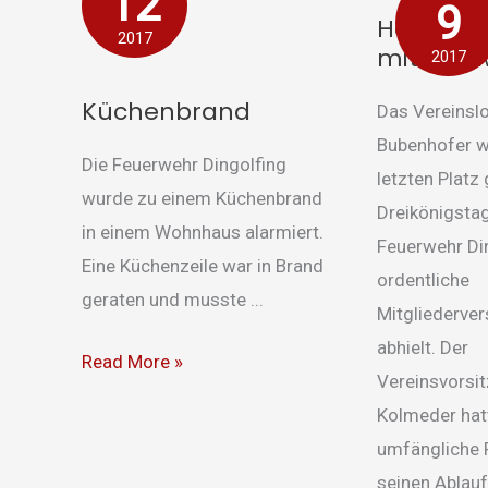
12
mit
9
Hauptve
Neuwahlen
2017
mit Neu
2017
Küchenbrand
Das Vereinsl
Bubenhofer w
Die Feuerwehr Dingolfing
letzten Platz 
wurde zu einem Küchenbrand
Dreikönigstag
in einem Wohnhaus alarmiert.
Feuerwehr Din
Eine Küchenzeile war in Brand
ordentliche
geraten und musste ...
Mitgliederv
abhielt. Der
Read More »
Vereinsvorsi
Kolmeder hat
umfängliche
seinen Ablauf