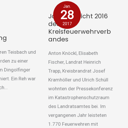
Jahresbericht
Jan.
2016
28
Jahresbericht 2016
des
des
2017
Kreisfeuerwehrverbandes
Kreisfeuerwehrverb
ung
andes
ren Teisbach und
Anton Knöckl, Elisabeth
rden zu einer
Fischer, Landrat Heinrich
m Dingolfinger
Trapp, Kreisbrandrat Josef
iert. Ein Reh war
Kramhöller und Ulrich Schüll
h...
wohnten der Pressekonferenz
im Katastrophenschutzraum
des Landratsamtes bei. Im
vergangenen Jahr leisteten
1.770 Feuerwehren mit