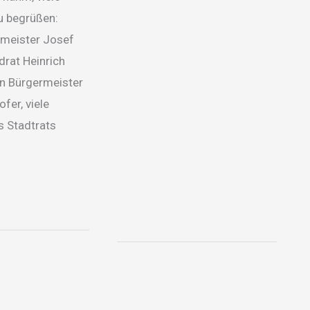
u begrüßen:
rmeister Josef
drat Heinrich
en Bürgermeister
fer, viele
s Stadtrats