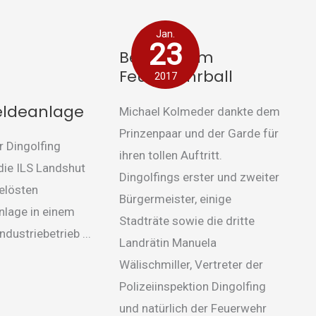
nlage
Bericht
Jan.
zum
23
Bericht zum
Feuerwehrball
Feuerwehrball
2017
ldeanlage
Michael Kolmeder dankte dem
Prinzenpaar und der Garde für
 Dingolfing
ihren tollen Auftritt.
die ILS Landshut
Dingolfings erster und zweiter
elösten
Bürgermeister, einige
lage in einem
Stadträte sowie die dritte
ndustriebetrieb ...
Landrätin Manuela
Wälischmiller, Vertreter der
Polizeiinspektion Dingolfing
und natürlich der Feuerwehr