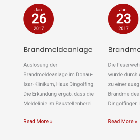
Brandmeldeanlage
Brandmeldea
Jan.
Jan.
26
23
2017
2017
Brandmeldeanlage
Brandme
Auslösung der
Die Feuerwehr
Brandmeldeanlage im Donau-
wurde durch 
Isar-Klinikum, Haus Dingolfing.
zu einer ausg
Die Erkundung ergab, dass die
Brandmeldean
Meldelinie im Baustellenberei...
Dingolfinger I
Read More »
Read More »