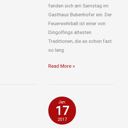
fanden sich am Samstag im
Gasthaus Bubenhofer ein. Der
Feuerwehrball ist einer von
Dingolfings ältesten
Traditionen, die es schon fast
so lang
Read More »
fnung
Dringende
Jan.
17
Türöffnung
2017