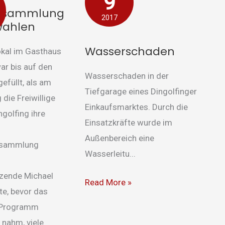
9
rsammlung
2017
wahlen
Wasserschaden
okal im Gasthaus
ar bis auf den
Wasserschaden in der
gefüllt, als am
Tiefgarage eines Dingolfinger
 die Freiwillige
Einkaufsmarktes. Durch die
golfing ihre
Einsatzkräfte wurde im
Außenbereich eine
ersammlung
Wasserleitu...
tzende Michael
Read More »
te, bevor das
 Programm
 nahm, viele