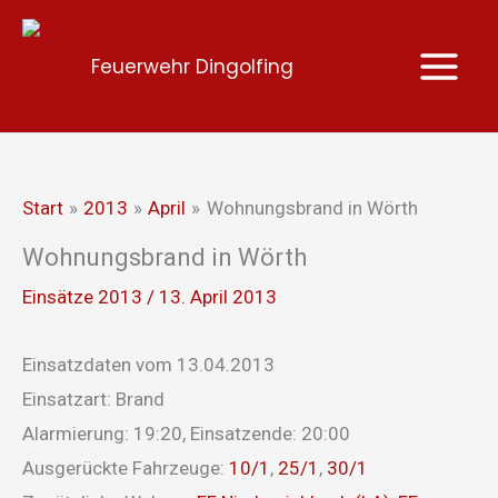
Zum
Inhalt
Feuerwehr Dingolfing
springen
Start
2013
April
Wohnungsbrand in Wörth
Wohnungsbrand in Wörth
Einsätze 2013
/
13. April 2013
Einsatzdaten vom 13.04.2013
Einsatzart: Brand
Alarmierung: 19:20, Einsatzende: 20:00
Ausgerückte Fahrzeuge:
10/1
,
25/1
,
30/1