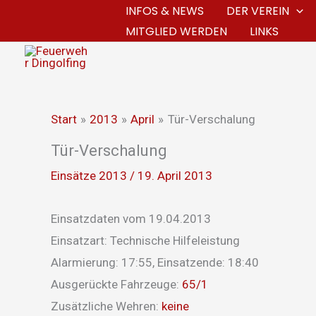
Zum
INFOS & NEWS
DER VEREIN
MITGLIED WERDEN
LINKS
Inhalt
springen
Start
2013
April
Tür-Verschalung
Tür-Verschalung
Einsätze 2013
/
19. April 2013
Einsatzdaten vom 19.04.2013
Einsatzart: Technische Hilfeleistung
Alarmierung: 17:55, Einsatzende: 18:40
Ausgerückte Fahrzeuge:
65/1
Zusätzliche Wehren:
keine