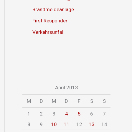
Brandmeldeanlage
First Responder
Verkehrsunfall
April 2013
M
D
M
D
F
S
S
1
2
3
4
5
6
7
8
9
10
11
12
13
14