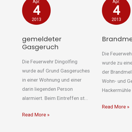
gemeldeter
Brandmeldea
Apr.
Apr.
4
4
Gasgeruch
2013
2013
gemeldeter
Brandme
Gasgeruch
Die Feuerwehr
Die Feuerwehr Dingolfing
wurde zu ein
wurde auf Grund Gasgeruches
der Brandmel
in einer Wohnung und einer
Wohn- und G
darin liegenden Person
Hackermühle i
alarmiert. Beim Eintreffen st...
Read More »
Read More »