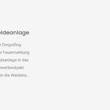
nlage
ldeanlage
 Dingolfing
er Feuermeldung
deanlage in das
ewerbeobjekt
n die Weidens...