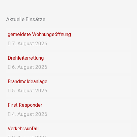
c
s
e
t
Aktuelle Einsätze
b
a
gemeldete Wohnungsöffnung
7. August 2026
o
g
Drehleiterrettung
o
r
6. August 2026
k
a
Brandmeldeanlage
5. August 2026
m
First Responder
4. August 2026
Verkehrsunfall