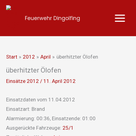
Zum
Inhalt
Feuerwehr Dingolfing
springen
Start
2012
April
überhitzter Ölofen
überhitzter Ölofen
Einsätze 2012
/
11. April 2012
Einsatzdaten vom 11.04.2012
Einsatzart: Brand
Alarmierung: 00:36, Einsatzende: 01:00
Ausgerückte Fahrzeuge:
25/1