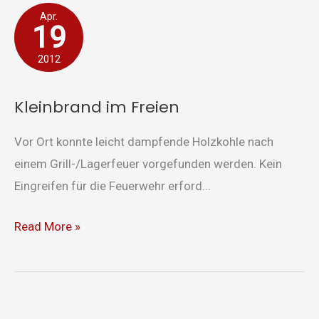
Kleinbrand
Apr.
19
im
Freien
2012
Kleinbrand im Freien
Vor Ort konnte leicht dampfende Holzkohle nach
einem Grill-/Lagerfeuer vorgefunden werden. Kein
Eingreifen für die Feuerwehr erford...
Read More »