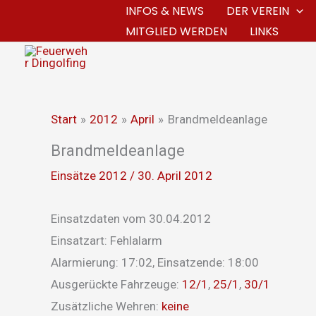
Zum
INFOS & NEWS
DER VEREIN
MITGLIED WERDEN
LINKS
Inhalt
springen
Start
2012
April
Brandmeldeanlage
Brandmeldeanlage
Einsätze 2012
/
30. April 2012
Einsatzdaten vom 30.04.2012
Einsatzart: Fehlalarm
Alarmierung: 17:02, Einsatzende: 18:00
Ausgerückte Fahrzeuge:
12/1
,
25/1
,
30/1
Zusätzliche Wehren:
keine