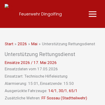
Zum
Inhalt
Feuerwehr Dingolfing
springen
Start
2026
Mai
Unterstützung Rettungsdienst
Unterstützung Rettungsdienst
Einsätze 2026
/
17. Mai 2026
Einsatzdaten vom 17.05.2026
Einsatzart: Technische Hilfeleistung
Alarmierung: 15:01, Einsatzende: 15:50
Ausgerückte Fahrzeuge:
14/1
,
30/1
,
65/1
Zusätzliche Wehren:
FF Sossau (Stadtteilwehr)