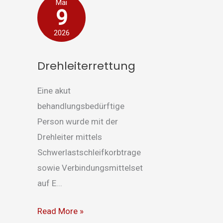
Drehleiterrettung
Mai
9
2026
Drehleiterrettung
Eine akut
behandlungsbedürftige
Person wurde mit der
Drehleiter mittels
Schwerlastschleifkorbtrage
sowie Verbindungsmittelset
auf E...
Read More »