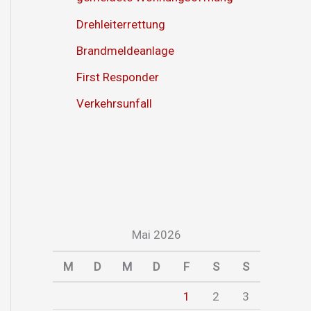
Drehleiterrettung
Brandmeldeanlage
First Responder
Verkehrsunfall
Mai 2026
M
D
M
D
F
S
S
1
2
3