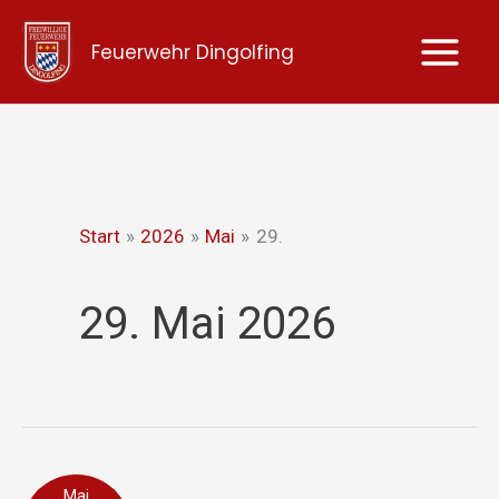
Zum
Feuerwehr Dingolfing
Inhalt
springen
Start
2026
Mai
29.
29. Mai 2026
Verkehrsunfall
Mai