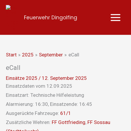
Zum
Inhalt
Feuerwehr Dingolfing
springen
Start
2025
September
eCall
eCall
Einsätze 2025
/
12. September 2025
Einsatzdaten vom 12.09.2025
Einsatzart: Technische Hilfeleistung
Alarmierung: 16:30, Einsatzende: 16:45
Ausgerückte Fahrzeuge:
61/1
Zusätzliche Wehren:
FF Gottfrieding
,
FF Sossau