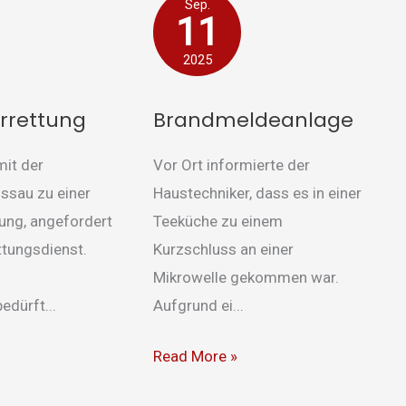
tung
Brandmeldeanlage
Sep.
11
2025
errettung
Brandmeldeanlage
mit der
Vor Ort informierte der
ssau zu einer
Haustechniker, dass es in einer
tung, angefordert
Teeküche zu einem
ttungsdienst.
Kurzschluss an einer
Mikrowelle gekommen war.
dürft...
Aufgrund ei...
Read More »