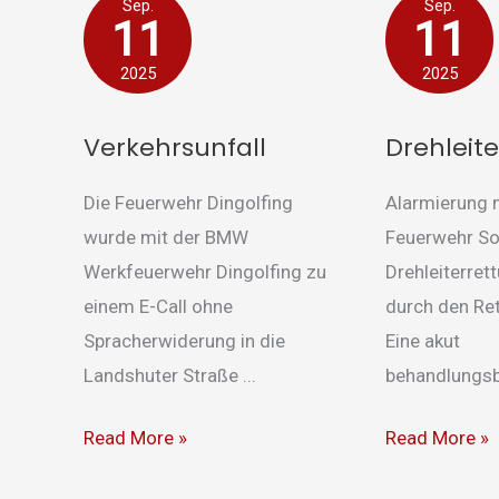
Verkehrsunfall
Drehleiterret
Sep.
Sep.
11
11
2025
2025
Verkehrsunfall
Drehleit
Die Feuerwehr Dingolfing
Alarmierung 
wurde mit der BMW
Feuerwehr So
Werkfeuerwehr Dingolfing zu
Drehleiterret
einem E-Call ohne
durch den Re
Spracherwiderung in die
Eine akut
Landshuter Straße ...
behandlungsbe
Read More »
Read More »