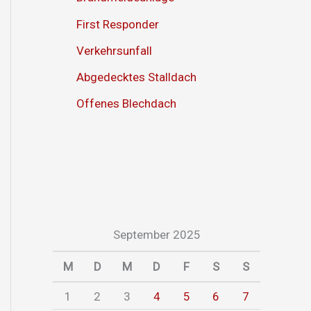
First Responder
Verkehrsunfall
Abgedecktes Stalldach
Offenes Blechdach
September 2025
M
D
M
D
F
S
S
1
2
3
4
5
6
7