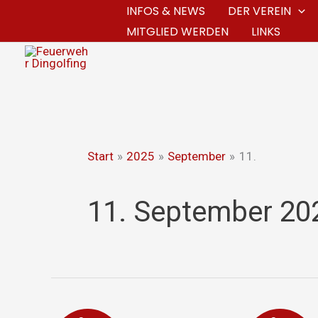
Zum
INFOS & NEWS
DER VEREIN
MITGLIED WERDEN
LINKS
Inhalt
springen
Start
2025
September
11.
11. September 20