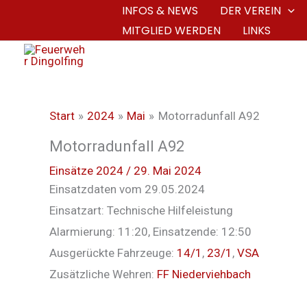
Zum
INFOS & NEWS
DER VEREIN
MITGLIED WERDEN
LINKS
Inhalt
springen
Start
2024
Mai
Motorradunfall A92
Motorradunfall A92
Einsätze 2024
/
29. Mai 2024
Einsatzdaten vom 29.05.2024
Einsatzart: Technische Hilfeleistung
Alarmierung: 11:20, Einsatzende: 12:50
Ausgerückte Fahrzeuge:
14/1
,
23/1
,
VSA
Zusätzliche Wehren:
FF Niederviehbach