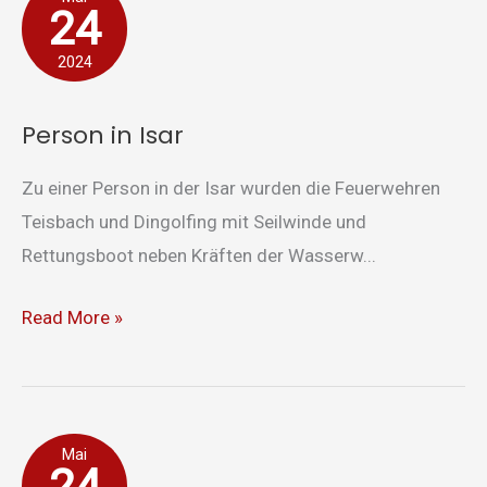
24
in
Isar
2024
Person in Isar
Zu einer Person in der Isar wurden die Feuerwehren
Teisbach und Dingolfing mit Seilwinde und
Rettungsboot neben Kräften der Wasserw...
Read More »
Drehleiterrettung
Mai
24