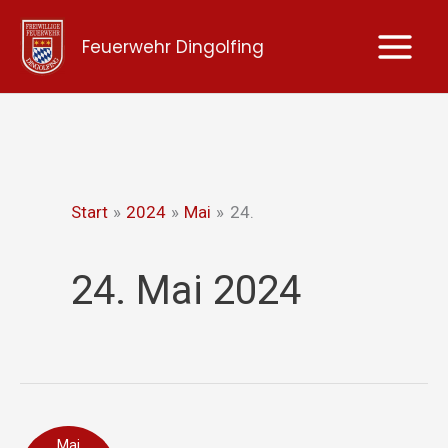
Zum
Feuerwehr Dingolfing
Inhalt
springen
Start
2024
Mai
24.
24. Mai 2024
Person
Mai