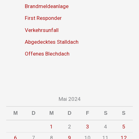
Brandmeldeanlage
First Responder
Verkehrsunfall
Abgedecktes Stalldach
Offenes Blechdach
Mai 2024
M
D
M
D
F
S
S
1
2
3
4
5
6
7
8
9
10
11
12