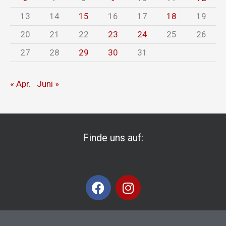
13
14
15
16
17
18
19
20
21
22
23
24
25
26
27
28
29
30
31
« Apr.
Juni »
Finde uns auf:
F
I
a
n
c
s
e
t