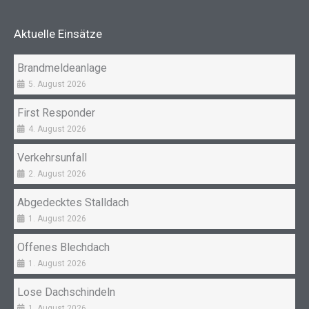
b
a
o
g
Aktuelle Einsätze
o
r
k
a
Brandmeldeanlage
m
5. August 2026
First Responder
4. August 2026
Verkehrsunfall
2. August 2026
Abgedecktes Stalldach
1. August 2026
Offenes Blechdach
1. August 2026
Lose Dachschindeln
1. August 2026