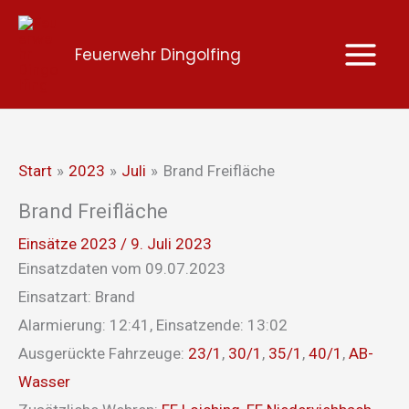
Zum
Inhalt
Feuerwehr Dingolfing
springen
Start
2023
Juli
Brand Freifläche
Brand Freifläche
Einsätze 2023
/
9. Juli 2023
Einsatzdaten vom 09.07.2023
Einsatzart: Brand
Alarmierung: 12:41, Einsatzende: 13:02
Ausgerückte Fahrzeuge:
23/1
,
30/1
,
35/1
,
40/1
,
AB-
Wasser