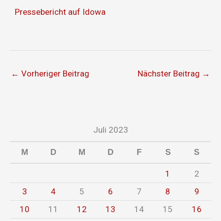
Pressebericht auf Idowa
←
Vorheriger Beitrag
Nächster Beitrag
→
Juli 2023
M
D
M
D
F
S
S
1
2
3
4
5
6
7
8
9
10
11
12
13
14
15
16