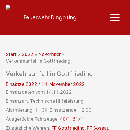
Zum
Inhalt
Feuerwehr Dingolfing
springen
Start
2022
November
Verkehrsunfall in Gottfrieding
Verkehrsunfall in Gottfrieding
Einsätze 2022
/
14. November 2022
Einsatzdaten vom 14.11.2022
Einsatzart: Technische Hilfeleistung
Alarmierung: 11:39, Einsatzende: 12:00
Ausgerückte Fahrzeuge:
40/1
,
61/1
Zusätzliche Wehren:
FF Gottfrieding
,
FF Sossau