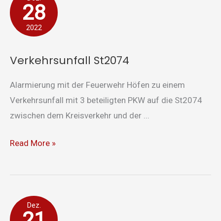
28
St2074
2022
Verkehrsunfall St2074
Alarmierung mit der Feuerwehr Höfen zu einem
Verkehrsunfall mit 3 beteiligten PKW auf die St2074
zwischen dem Kreisverkehr und der ...
Read More »
Kleinbrand
Dez.
21
in