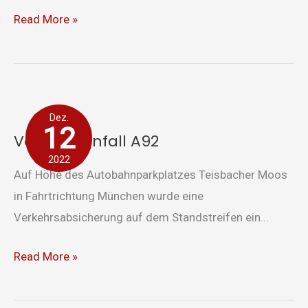
Read More »
Verkehrsunfall
Dez.
A92
12
Verkehrsunfall A92
2022
Auf Höhe des Autobahnparkplatzes Teisbacher Moos
in Fahrtrichtung München wurde eine
Verkehrsabsicherung auf dem Standstreifen ein...
Read More »