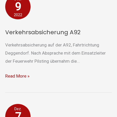
9
A92
2022
Verkehrsabsicherung A92
Verkehrsabsicherung auf der A92, Fahrtrichtung
Deggendorf. Nach Absprache mit dem Einsatzleiter
der Feuerwehr Pilsting übernahm die...
Read More »
Unterstützung
Dez.
7
Rettungsdienst