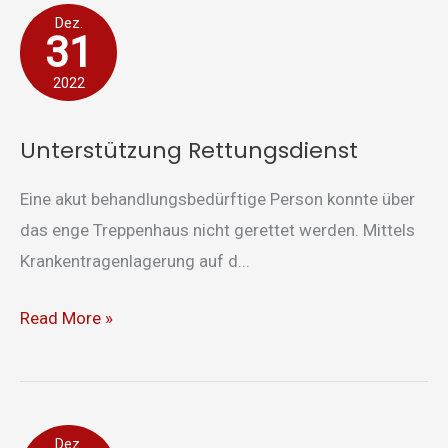
Unterstützung
Dez.
31
Rettungsdienst
2022
Unterstützung Rettungsdienst
Eine akut behandlungsbedürftige Person konnte über
das enge Treppenhaus nicht gerettet werden. Mittels
Krankentragenlagerung auf d...
Read More »
Verkehrsunfall
Dez.