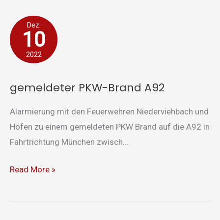
gemeldeter
Dez.
10
PKW-
Brand
2022
A92
gemeldeter PKW-Brand A92
Alarmierung mit den Feuerwehren Niederviehbach und
Höfen zu einem gemeldeten PKW Brand auf die A92 in
Fahrtrichtung München zwisch...
Read More »