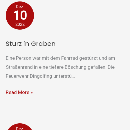
Sturz
Dez.
10
in
Graben
2022
Sturz in Graben
Eine Person war mit dem Fahrrad gestürzt und am
Straßenrand in eine tiefere Böschung gefallen. Die
Feuerwehr Dingolfing unterstü...
Read More »
Verkehrsabsicherung
Dez.