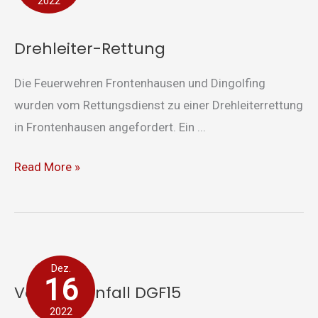
2022
Drehleiter-Rettung
Die Feuerwehren Frontenhausen und Dingolfing
wurden vom Rettungsdienst zu einer Drehleiterrettung
in Frontenhausen angefordert. Ein ...
Read More »
Verkehrsunfall
Dez.
DGF15
16
Verkehrsunfall DGF15
2022