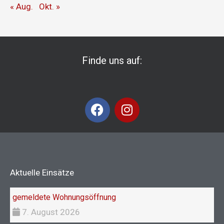
« Aug.
Okt. »
Finde uns auf:
F
I
a
n
c
s
e
t
b
a
o
g
Aktuelle Einsätze
o
r
k
a
gemeldete Wohnungsöffnung
m
7. August 2026