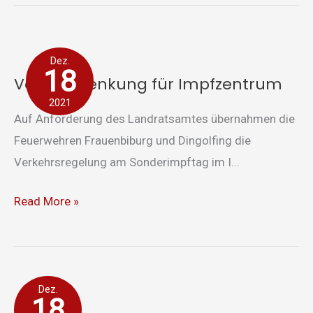
Verkehrslenkung
Dez.
für
18
Verkehrslenkung für Impfzentrum
Impfzentrum
2021
Auf Anforderung des Landratsamtes übernahmen die
Feuerwehren Frauenbiburg und Dingolfing die
Verkehrsregelung am Sonderimpftag im I...
Read More »
Verkehrsunfall
Dez.
18
A92