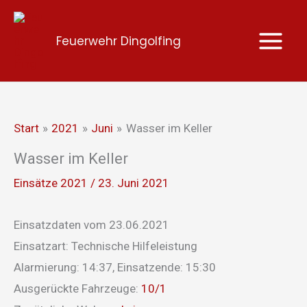
Zum
Inhalt
Feuerwehr Dingolfing
springen
Start
2021
Juni
Wasser im Keller
Wasser im Keller
Einsätze 2021
/
23. Juni 2021
Einsatzdaten vom 23.06.2021
Einsatzart: Technische Hilfeleistung
Alarmierung: 14:37, Einsatzende: 15:30
Ausgerückte Fahrzeuge:
10/1