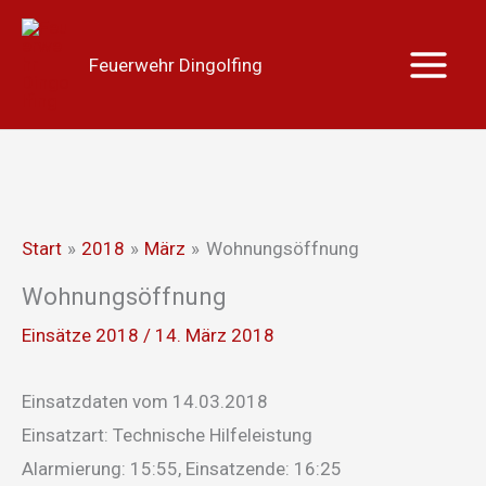
Zum
Main
Inhalt
Menu
Feuerwehr Dingolfing
springen
Start
2018
März
Wohnungsöffnung
Wohnungsöffnung
Einsätze 2018
/
14. März 2018
Einsatzdaten vom 14.03.2018
Einsatzart: Technische Hilfeleistung
Alarmierung: 15:55, Einsatzende: 16:25